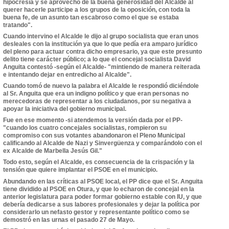
hipocresía y se aprovechó de la buena generosidad del Alcalde al
querer hacerle participe a los grupos de la oposición, con toda la
buena fe, de un asunto tan escabroso como el que se estaba
tratando".
Cuando intervino el Alcalde le dijo al grupo socialista que eran unos
desleales con la institución ya que lo que pedía era amparo jurídico
del pleno para actuar contra dicho empresario, ya que este presunto
delito tiene carácter público; a lo que el concejal socialista David
Anguita contestó -según el Alcalde- "mintiendo de manera reiterada
e intentando dejar en entredicho al Alcalde".
Cuando tomó de nuevo la palabra el Alcalde le respondió diciéndole
al Sr. Anguita que era un indigno político y que eran personas no
merecedoras de representar a los ciudadanos, por su negativa a
apoyar la iniciativa del gobierno municipal.
Fue en ese momento -si atendemos la versión dada por el PP-
"cuando los cuatro concejales socialistas, rompieron su
compromiso con sus votantes abandonaron el Pleno Municipal
calificando al Alcalde de Nazi y Sinvergüenza y comparándolo con el
ex Alcalde de Marbella Jesús Gil."
Todo esto, según el Alcalde, es consecuencia de la crispación y la
tensión que quiere implantar el PSOE en el municipio.
Abundando en las críticas al PSOE local, el PP dice que el Sr. Anguita
tiene dividido al PSOE en Otura, y que lo echaron de concejal en la
anterior legislatura para poder formar gobierno estable con IU, y que
debería dedicarse a sus labores profesionales y dejar la política por
considerarlo un nefasto gestor y representante político como se
demostró en las urnas el pasado 27 de Mayo.