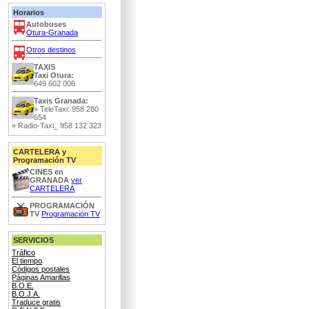
Horarios
Autobuses
Otura-Granada
Otros destinos
TAXIS
Taxi Otura:
649 602 006
Taxis Granada:
»
TeleTaxi:
958 280
654
»
Radio-Taxi_
958 132 323
CARTELERA y
Programación TV
CINES en
GRANADA
ver
CARTELERA
PROGRAMACIÓN
TV
Programación TV
SERVICIOS
Tráfico
El tiempo
Códigos postales
Páginas Amarillas
B.O.E.
B.O.J.A.
Traduce gratis