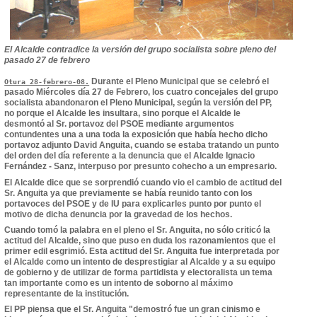
El Alcalde contradice la versión del grupo socialista sobre pleno del
pasado 27 de febrero
Durante el Pleno Municipal que se celebró el
Otura 28-febrero-08.
pasado Miércoles día 27 de Febrero, los cuatro concejales del grupo
socialista abandonaron el Pleno Municipal, según la versión del PP,
no porque el Alcalde les insultara, sino porque el Alcalde le
desmontó al Sr. portavoz del PSOE mediante argumentos
contundentes una a una toda la exposición que había hecho dicho
portavoz adjunto David Anguita, cuando se estaba tratando un punto
del orden del día referente a la denuncia que el Alcalde Ignacio
Fernández - Sanz, interpuso por presunto cohecho a un empresario.
El Alcalde dice que se sorprendió cuando vio el cambio de actitud del
Sr. Anguita ya que previamente se había reunido tanto con los
portavoces del PSOE y de IU para explicarles punto por punto el
motivo de dicha denuncia por la gravedad de los hechos.
Cuando tomó la palabra en el pleno el Sr. Anguita, no sólo criticó la
actitud del Alcalde, sino que puso en duda los razonamientos que el
primer edil esgrimió. Esta actitud del Sr. Anguita fue interpretada por
el Alcalde como un intento de desprestigiar al Alcalde y a su equipo
de gobierno y de utilizar de forma partidista y electoralista un tema
tan importante como es un intento de soborno al máximo
representante de la institución.
El PP piensa que el Sr. Anguita "demostró fue un gran cinismo e