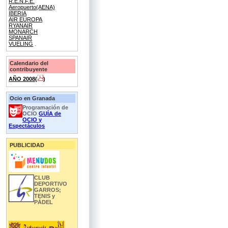
R.E.N.F.E.
Aeropuerto(AENA)
IBERIA
AIR EUROPA
RYANAIR
MONARCH
SPANAIR
VUELING
.
Calendario del
contribuyente
AÑO 2008(
)
Ocio en Granada
Programación de
OCIO
GUÍA de
OCIO y
Espectáculos
PUBLICIDAD
CLUB
DEPORTIVO
GARROS;
TENIS y
PÁDEL