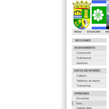
INICIO
SITUACIÓN
HI
SECCIONES
AYUNTAMIENTO
Corporación
Ordenanzas
Impresos
DATOS DE INTERÉS
Callejero
Teléfonos de interés
Transportes
OPINIONES
Encuestas
Foro
Opinión Web