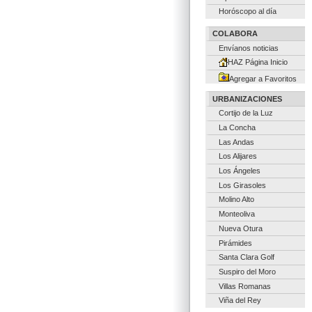
Horóscopo al día
COLABORA
Envíanos noticias
HAZ Página Inicio
Agregar a Favoritos
URBANIZACIONES
Cortijo de la Luz
La Concha
Las Andas
Los Alijares
Los Ángeles
Los Girasoles
Molino Alto
Monteoliva
Nueva Otura
Pirámides
Santa Clara Golf
Suspiro del Moro
Villas Romanas
Viña del Rey