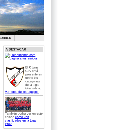
CORREO
A DESTACAR
El Otura
C.F.
está
presente en
todas las
categorías
de la Liga
Granadina.
Ver fotos de los equipos
También podrá ver en este
enlace
cómo van
clasificados en la Liga
Prov.