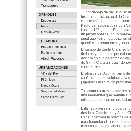
Transportes
11 por debajo de par, supuso el
OPINIONES
hisoria del club de golf de Otu
Encuestas
clasificación por equipos, jun
Pablo Benavides, José Luis Sal
Foro
final de 108 golpes. Por su par
Opinión Web
un profesional del golf y bomb
igual que Parrón participa en e
COLABORA
quedó clasificado en segundo l
Envíanos noticias
El campo de Santa Clara recibi
Página de Inicio
de la mayoría de los profesiona
declaró en sus palabras de agr
Añadir Favoritos
de Santa Clara un lugar idóneo 
competición.
URBANIZACIONES
El alcalde del Ayuntamiento de
Viña del Rey
confirmó que se celebraría la 
Pirámides
jugadores del circuito profesio
Nueva Otura
Tal y como han explicado los o
Suspiro del Moro
una modalidad que permite a lo
Santa Clara Golf
misma partida con un profesion
...
Esta iniciativa se engloba dent
desde el Consistorio y Santa C
fin de incentivar la práctica de
para fomentar el turismo, ofert
reclamos de la provincia, expli