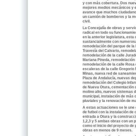
y con más cobertura. Dos nuev
mejores medios mecánicos y e
avance que muchos ciudadanos
un camión de bomberos y la mo
civil.
La Concejalía de obras y serv
radical en todo su funcionamie
en la anterior legislatura, est
sustancialmente con numeros
remodelación del parque de la 
Travesía del Calvario, remodela
remodelación de la calle Jurad
Mariana Pineda, remodelación d
remodelación de la calle Rosa 
escaleras de la calle Gregorio
Minas, nueva red de saneamien
Plaza de Andalucía, nuevas dep
remodelación del Colegio Infant
de Nueva Otura, cementación d
molino alto, nuevos sistemas d
municipal, instalación de más
pluviales y la renovación de m
A estas actuaciones se le une 
de futbol con la instalación de 
entrada a Otura y la construcci
1,2,3 y 5 ambas obras con un 
como el inicio del proyecto de 
obras en menos de 9 meses.