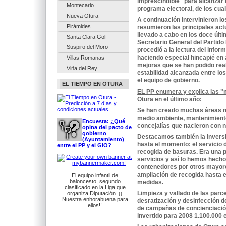
imprescindible" para alcanzar l
Montecarlo
programa electoral, de los cual
Nueva Otura
A continuación intervinieron l
Pirámides
resumieron las principales act
llevado a cabo en los doce últ
Santa Clara Golf
Secretario General del Partido
Suspiro del Moro
procedió a la lectura del infor
haciendo especial hincapié en
Villas Romanas
mejoras que se han podido reali
Viña del Rey
estabilidad alcanzada entre lo
el equipo de gobierno.
EL TIEMPO EN OTURA
EL PP enumera y explica las "
Otura en el último año:
Se han creado muchas áreas nu
medio ambiente, mantenimient
Encuesta: ¿Qué
concejalías que nacieron con 
opina del pacto de
gobierno
Destacamos también la invers
(Ayuntamiento)
hasta el momento: el servicio d
entre el PP y el GIO?
recogida de basuras. Era una 
servicios y así lo hemos hecho.
contenedores por otros mayore
ampliación de recogida hasta 
El equipo infantil de
baloncesto, segundo
medidas.
clasificado en la Liga que
Limpieza y vallado de las parc
organiza Diputación. ¡¡
Nuestra enhorabuena para
desratización y desinfección 
ellos!!
de campañas de concienciació
invertido para 2008 1.100.000 