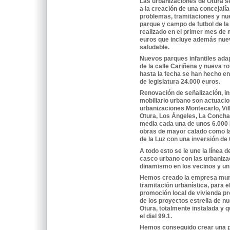
Las urbanizaciones de Otura s
a la creación de una concejalí
problemas, tramitaciones y nu
parque y campo de futbol de la
realizado en el primer mes de
euros que incluye además nuev
saludable.
Nuevos parques infantiles ada
de la calle Cariñena y nueva 
hasta la fecha se han hecho en 
de legislatura 24.000 euros.
Renovación de señalización, i
mobiliario urbano son actuacio
urbanizaciones Montecarlo, Vil
Otura, Los Ángeles, La Concha
media cada una de unos 6.000 
obras de mayor calado como la
de la Luz con una inversión de
A todo esto se le une la línea 
casco urbano con las urbaniz
dinamismo en los vecinos y un
Hemos creado la empresa munic
tramitación urbanística, para e
promoción local de vivienda pr
de los proyectos estrella de n
Otura, totalmente instalada y 
el dial 99.1.
Hemos conseguido crear una po