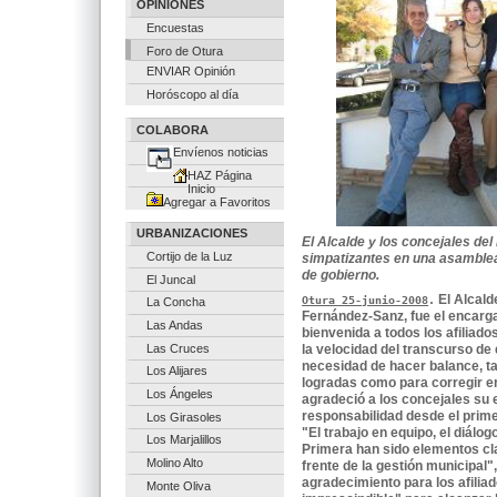
OPINIONES
Encuestas
Foro de Otura
ENVIAR Opinión
Horóscopo al día
COLABORA
Envíenos noticias
HAZ Página
Inicio
Agregar a Favoritos
URBANIZACIONES
El Alcalde y los concejales del
Cortijo de la Luz
simpatizantes en una asamblea
de gobierno.
El Juncal
El Alcald
Otura 25-junio-2008
.
La Concha
Fernández-Sanz, fue el encarga
Las Andas
bienvenida a todos los afiliados
Las Cruces
la velocidad del transcurso de 
necesidad de hacer balance, ta
Los Alijares
logradas como para corregir e
Los Ángeles
agradeció a los concejales su 
responsabilidad desde el primer
Los Girasoles
"El trabajo en equipo, el diálo
Los Marjalillos
Primera han sido elementos cl
Molino Alto
frente de la gestión municipal
agradecimiento para los afilia
Monte Oliva