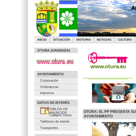
INICIO
SITUACIÓN
HISTORIA
NOTICIAS
CULTURA
OTURA (GRANADA)
AYUNTAMIENTO
Corporación
Ordenanzas
Impresos
DATOS DE INTERÉS
TABLÓN DE
OTURA: EL PP PRESENTA SU
ANUNCIOS
Callejero Otura
AYUNTAMIENTO
Teléfonos de interés
Transportes