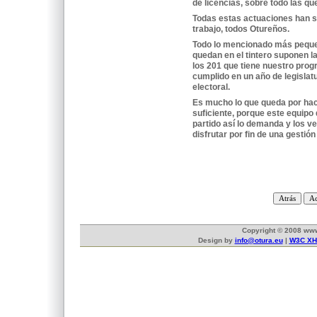
de licencias, sobre todo las q
Todas estas actuaciones han s
trabajo, todos Otureños.
Todo lo mencionado más peque
quedan en el tintero suponen l
los 201 que tiene nuestro prog
cumplido en un año de legislat
electoral.
Es mucho lo que queda por hac
suficiente, porque este equipo
partido así lo demanda y los v
disfrutar por fin de una gestión
Copyright © 2008 www.
Design by
info@otura.eu
|
W3C XH