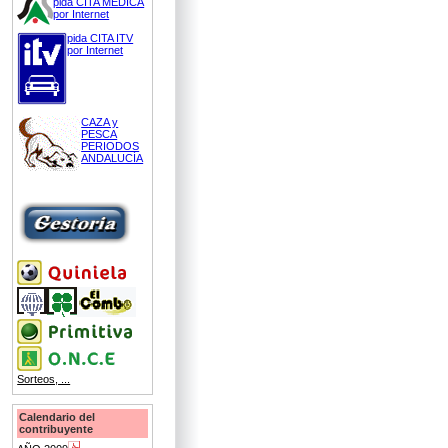
pida CITA MÉDICA
por Internet
pida CITA ITV
por Internet
CAZA y
PESCA
PERIODOS
ANDALUCÍA
Sorteos, ...
Calendario del
contribuyente