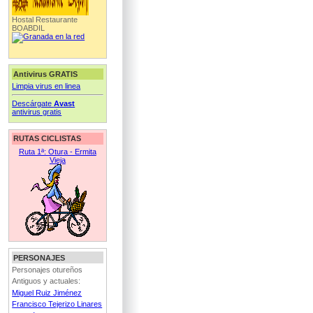
Hostal Restaurante
BOABDIL
Antivirus GRATIS
Limpia virus en linea
Descárgate
Avast
antivirus gratis
RUTAS CICLISTAS
Ruta 1ª: Otura - Ermita
Vieja
PERSONAJES
Personajes otureños
Antiguos y actuales:
Miguel Ruiz Jiménez
Francisco Tejerizo Linares