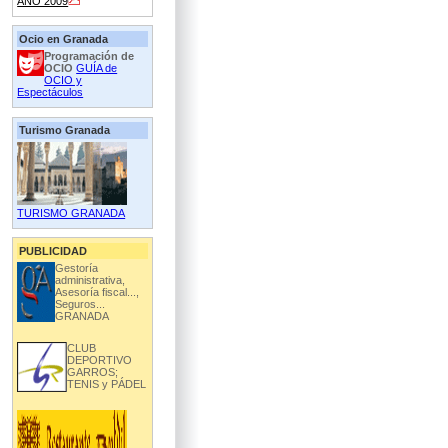
AÑO 2009
Ocio en Granada
Programación de
OCIO
GUÍA de
OCIO y
Espectáculos
Turismo Granada
TURISMO GRANADA
PUBLICIDAD
Gestoría
administrativa,
Asesoría fiscal...,
Seguros...
GRANADA
CLUB
DEPORTIVO
GARROS;
TENIS y PÁDEL