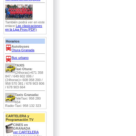
También podrá ver en este
enlace
Las clasicaciones
en la Liga Prov.(PDF)
Horarios
Autobuses
Otura-Granada
Bus urbano
TAXIS
Taxi Otura:
(24horas)>671 358
847 / 649 602 006 /
(24horas)> 608 058 200 /
958 570 381 / 678 903 806
/ 678 903 664
Taxis Granada:
TeleTaxi: 958 280
654
Radio-Taxi: 958 132 323
CARTELERA y
Programación TV
CINES en
GRANADA
ver CARTELERA