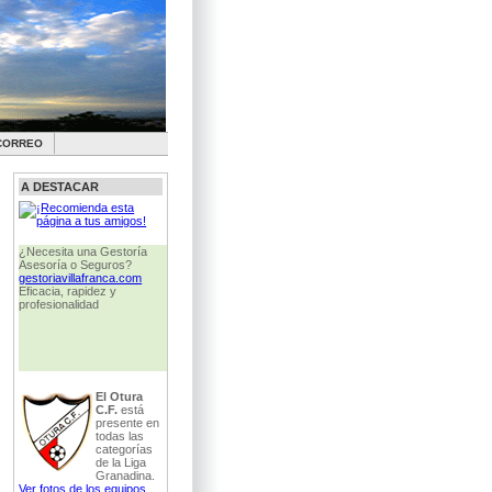
CORREO
A DESTACAR
¿Página web propia?
¿Necesita una Gestoría
¿resultaría caro? NO, Se la
Asesoría o Seguros?
creamos por muy poco
gestoriavillafranca.com
dinero. Contacto:
Eficacia, rapidez y
info@otura.eu
profesionalidad
El Otura
C.F.
está
presente en
todas las
categorías
de la Liga
Granadina.
Ver fotos de los equipos