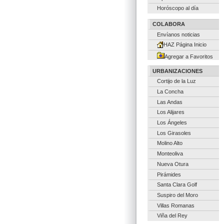
Horóscopo al día
COLABORA
Envíanos noticias
HAZ Página Inicio
Agregar a Favoritos
URBANIZACIONES
Cortijo de la Luz
La Concha
Las Andas
Los Alijares
Los Ángeles
Los Girasoles
Molino Alto
Monteoliva
Nueva Otura
Pirámides
Santa Clara Golf
Suspiro del Moro
Villas Romanas
Viña del Rey