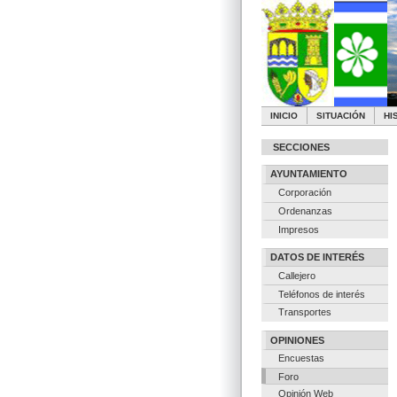
INICIO
SITUACIÓN
HI
SECCIONES
AYUNTAMIENTO
Corporación
Ordenanzas
Impresos
DATOS DE INTERÉS
Callejero
Teléfonos de interés
Transportes
OPINIONES
Encuestas
Foro
Opinión Web