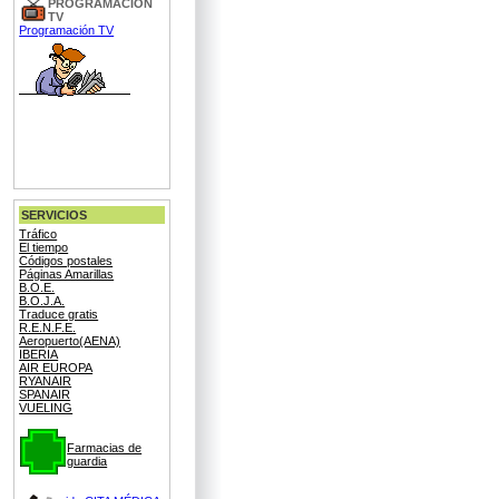
PROGRAMACIÓN
TV
Programación TV
SERVICIOS
Tráfico
El tiempo
Códigos postales
Páginas Amarillas
B.O.E.
B.O.J.A.
Traduce gratis
R.E.N.F.E.
Aeropuerto(AENA)
IBERIA
AIR EUROPA
RYANAIR
SPANAIR
VUELING
Farmacias de
guardia