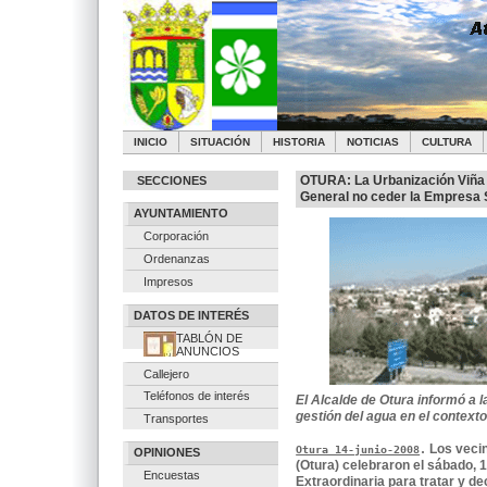
INICIO
SITUACIÓN
HISTORIA
NOTICIAS
CULTURA
OTURA: La Urbanización Viña 
SECCIONES
General no ceder la Empresa 
AYUNTAMIENTO
Corporación
Ordenanzas
Impresos
DATOS DE INTERÉS
TABLÓN DE
ANUNCIOS
Callejero
Teléfonos de interés
El Alcalde de Otura informó a 
gestión del agua en el contexto 
Transportes
Los vecin
Otura 14-junio-2008
.
OPINIONES
(Otura) celebraron el sábado, 
Encuestas
Extraordinaria para tratar y de