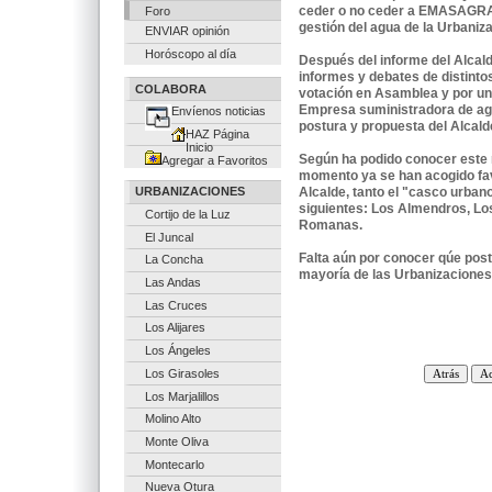
ceder o no ceder a EMASAGRA 
Foro
gestión del agua de la Urbaniza
ENVIAR opinión
Horóscopo al día
Después del informe del Alcalde
informes y debates de distinto
COLABORA
votación en Asamblea y por una
Empresa suministradora de agu
Envíenos noticias
postura y propuesta del Alcald
HAZ Página
Inicio
Según ha podido conocer este m
Agregar a Favoritos
momento ya se han acogido fav
URBANIZACIONES
Alcalde, tanto el "casco urba
siguientes: Los Almendros, Los
Cortijo de la Luz
Romanas.
El Juncal
Falta aún por conocer qúe pos
La Concha
mayoría de las Urbanizaciones
Las Andas
Las Cruces
Los Alijares
Los Ángeles
Los Girasoles
Los Marjalillos
Molino Alto
Monte Oliva
Montecarlo
Nueva Otura